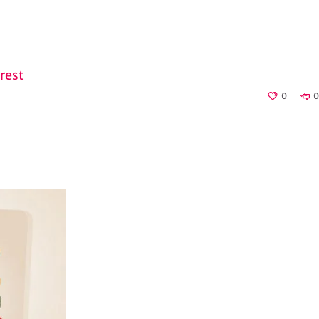
rest
0