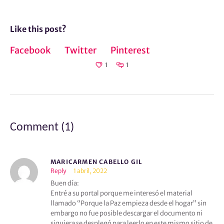
Like this post?
Facebook
Twitter
Pinterest
1
1
Comment (1)
MARICARMEN CABELLO GIL
Reply
1 abril, 2022
Buen día:
Entré a su portal porque me interesó el material
llamado “Porque la Paz empieza desde el hogar” sin
embargo no fue posible descargar el documento ni
siquiera se desplegó para leerlo en este mismo sitio de