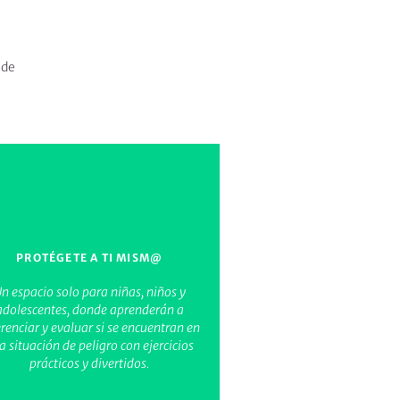
 de
PROTÉGETE A TI MISM@
n espacio solo para niñas, niños y
adolescentes, donde aprenderán a
erenciar y evaluar si se encuentran en
a situación de peligro con ejercicios
prácticos y divertidos.