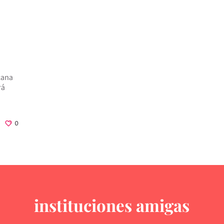
cana
rá
0
instituciones amigas