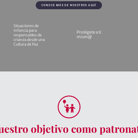
CONOCE MÁS DE NOSOTROS AQUÍ
Situaciones de
Infancia para
Protégete a ti
responsables de
mism@
crianza desde una
Cultura de Paz
uestro objetivo como patrona