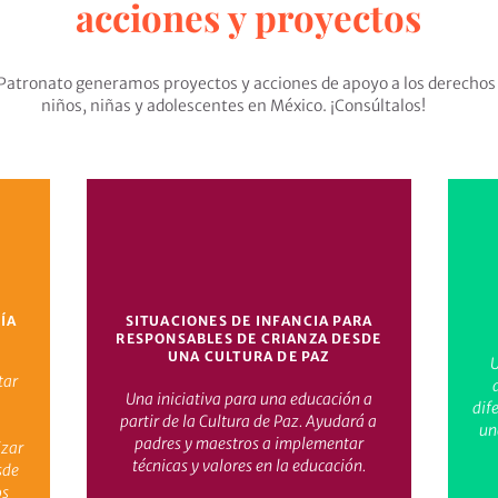
acciones y proyectos
atronato generamos proyectos y acciones de apoyo a los derechos
niños, niñas y adolescentes en México. ¡Consúltalos!
UÍA
SITUACIONES DE INFANCIA PARA
RESPONSABLES DE CRIANZA DESDE
UNA CULTURA DE PAZ
U
tar
Una iniciativa para una educación a
dif
partir de la Cultura de Paz. Ayudará a
un
padres y maestros a implementar
izar
técnicas y valores en la educación.
sde
os