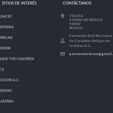
SITIOS DE INTERÉS
CONTÁCTANOS
TOLUCA
UNICEF
ESTADO DE MÉXICO
50000
SIPINNA
MÉXICO
Patronato Red Mexicana
RMCAN
de Ciudades Amigas de
la Niñez A.C.
REDIM
patronatormcan@gmail
SAVE THE CHILDREN
CIJ
JUCONI A.C.
ADIVAC
UAEMéx