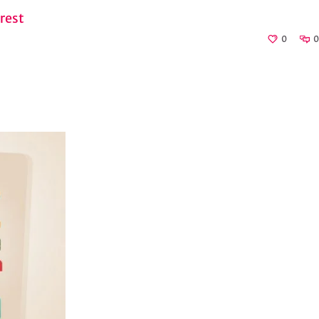
rest
0