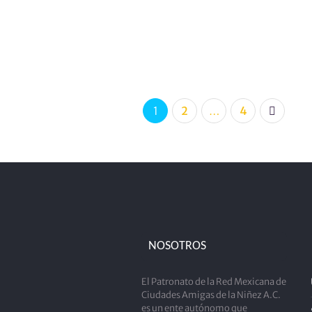
1
2
…
4
NOSOTROS
El Patronato de la Red Mexicana de
Ciudades Amigas de la Niñez A.C.
es un ente autónomo que